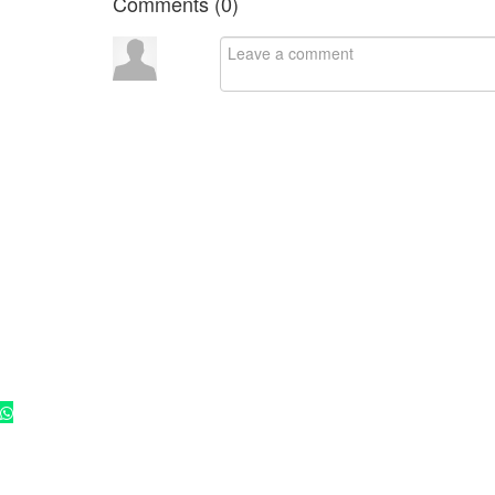
Comments (
0
)
Co