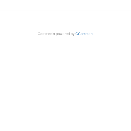
Comments powered by
CComment
pyright - 2025 ©
Rádio Cultura FM 102,9
. Todos os direitos reservad