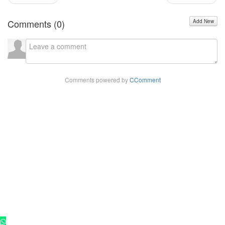
Comments (
0
)
Add New
Comments powered by
CComment
Copyright - 2025 ©
Rádio Cultura FM 102,9
. Todos os direitos
reservados.