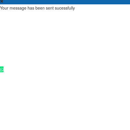
Your message has been sent sucessfully
Copyright - 2025 ©
Rádio Cultura FM 102,9
. Todos os direitos
reservados.