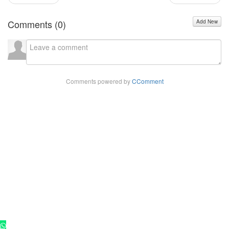
Comments (
0
)
Add New
Comments powered by
CComment
Copyright - 2025 ©
Rádio Cultura FM 102,9
. Todos os direitos
reservados.