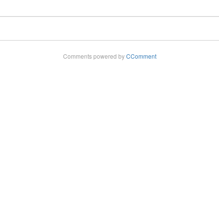
Comments powered by
CComment
pyright - 2025 ©
Rádio Cultura FM 102,9
. Todos os direitos reservad