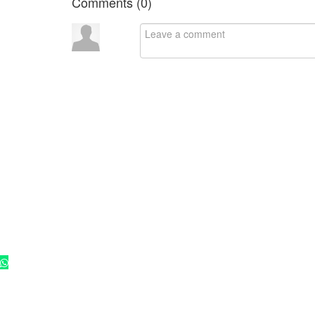
Comments (
0
)
Co