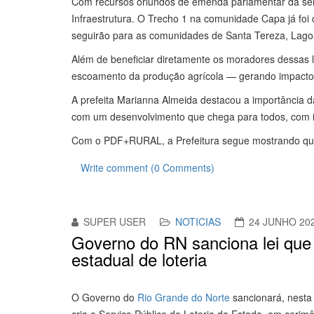
Com recursos oriundos de emenda parlamentar da sen
Infraestrutura. O Trecho 1 na comunidade Capa já fo
seguirão para as comunidades de Santa Tereza, Lag
Além de beneficiar diretamente os moradores dessas 
escoamento da produção agrícola — gerando impactos 
A prefeita Marianna Almeida destacou a importância d
com um desenvolvimento que chega para todos, com i
Com o PDF+RURAL, a Prefeitura segue mostrando que t
Write comment (0 Comments)
SUPER USER
NOTICIAS
24 JUNHO 20
Governo do RN sanciona lei que 
estadual de loteria
O Governo do
Rio Grande do Norte
sancionará, nesta t
cria o Serviço Público de Loteria do Estado, em ceri