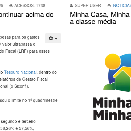
25
ACESSOS: 1738
SUPER USER
NOTICIA
ontinuar acima do
Minha Casa, Minha V
a classe média
pesas para os gastos
 valor ultrapassa o
ade Fiscal (LRF) para esses
elo
Tesouro Nacional
, dentro do
atórios de Gestão Fiscal
nal (o Siconfi).
sou o limite no 1º quadrimestre
o segundo e terceiro
m 58,26% e 57,56%,