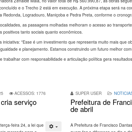
adora Zenaide Maia, no valor total de R$ 560.990,87, as obras segu
i concluído e o Trecho 2 está em execução. A próxima etapa será na c
oa Redonda, Logradouro, Maniçoba e Pedra Preta, conforme o cronog
localidades, as passagens molhadas melhoram o acesso ao transporte 
positivos tanto sociais quanto econômicos.
a iniciativa: "Esse é um investimento que representa muito mais que o
gualdade e planejamento. Estamos construindo um futuro melhor com 
rabalhar com responsabilidade e articulação política gera resultado
25
ACESSOS: 1776
SUPER USER
NOTICIA
cria serviço
Prefeitura de Franc
de abril
erça-feira 24, a lei que
A Prefeitura de Francisco Danta
mônia marcada para o
quem faz a diferença no dia a di