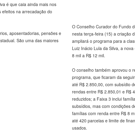
iva é que caia ainda mais nos
 efeitos na arrecadação do
O Conselho Curador do Fundo d
ios, aposentadorias, pensões e
nesta terça-feira (15) a criaçã
 Estadual. São uma das maiores
ampliará o programa para a cla
Luiz Inácio Lula da Silva, a nov
8 mil a R$ 12 mil.
O conselho também aprovou o re
programa, que ficaram da seguin
até R$ 2.850,00, com subsídio d
rendas entre R$ 2.850,01 e R$ 4,
reduzidos; a Faixa 3 inclui famí
subsídios, mas com condições de 
famílias com renda entre R$ 8 m
até 420 parcelas e limite de fin
usados.