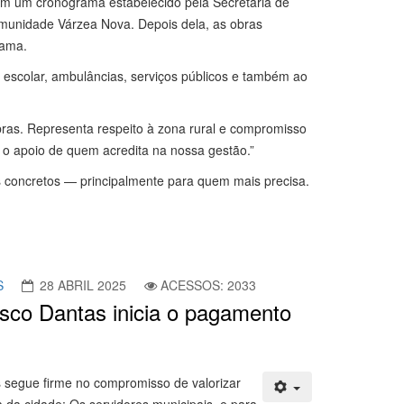
em um cronograma estabelecido pela Secretaria de
omunidade Várzea Nova. Depois dela, as obras
rama.
escolar, ambulâncias, serviços públicos e também ao
bras. Representa respeito à zona rural e compromisso
o apoio de quem acredita na nossa gestão.”
s concretos — principalmente para quem mais precisa.
S
28 ABRIL 2025
ACESSOS: 2033
isco Dantas inicia o pagamento
s segue firme no compromisso de valorizar
a da cidade: Os servidores municipais, e para