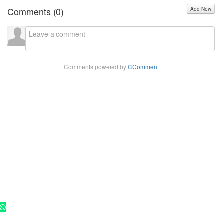
Comments (
0
)
Add New
Comments powered by
CComment
Copyright - 2025 ©
Rádio Cultura FM 102,9
. Todos os direitos
reservados.