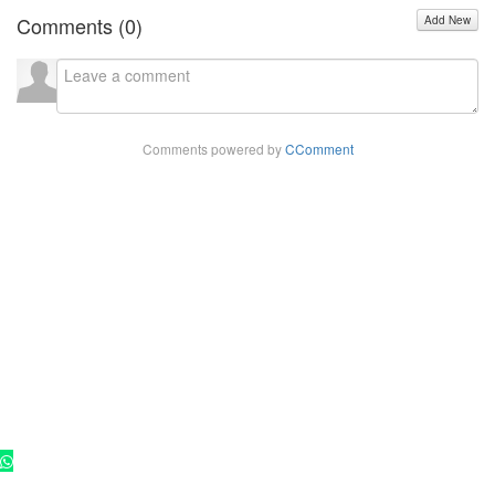
Comments (
0
)
Add New
Comments powered by
CComment
Copyright - 2025 ©
Rádio Cultura FM 102,9
. Todos os direitos
reservados.