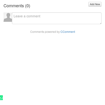
Comments (
0
)
Add New
Comments powered by
CComment
Copyright - 2025 ©
Rádio Cultura FM 102,9
. Todos os direitos
reservados.